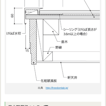
出典
http://freedomlab.jp/