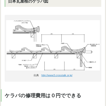
日本瓦屋根のケラバ図
出典
http://www3.crosstalk.or.jp/
ケラバの修理費用は０円でできる