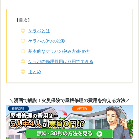
【目次】
ケラバとは
ケラバの3つの役割
基本的なケラバの包み方/納め方
ケラバの修理費用は０円でできる
まとめ
＼漫画で解説！火災保険で屋根修理の費用を抑える方法／