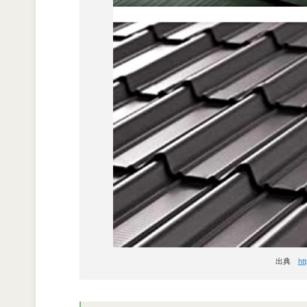
出典
htt