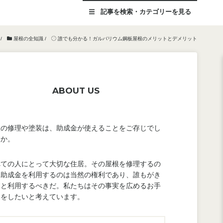
記事を
検索・カテゴリー
を見る
/
屋根の全知識
/
誰でも分かる！ガルバリウム鋼板屋根のメリットとデメリット
ABOUT US
根の修理や塗装は、助成金が使えることをご存じでし
うか。
べての人にとって大切な住居。その屋根を修理するの
、助成金を利用するのは当然の権利であり、誰もがき
んと利用するべきだ。私たちはその事実を広めるお手
いをしたいと考えています。