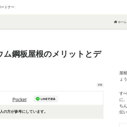
パートナー
ホーム
ウム鋼板屋根のメリットとデ
屋
ょ
PR
す
Pocket
に
ち
人
の方が参考にしています。
伝