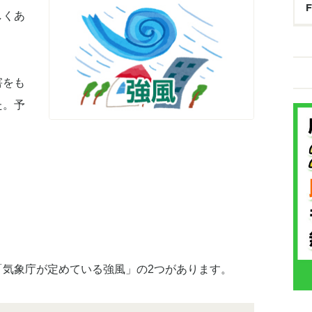
しくあ
害をも
た。予
「気象庁が定めている強風」の2つがあります。