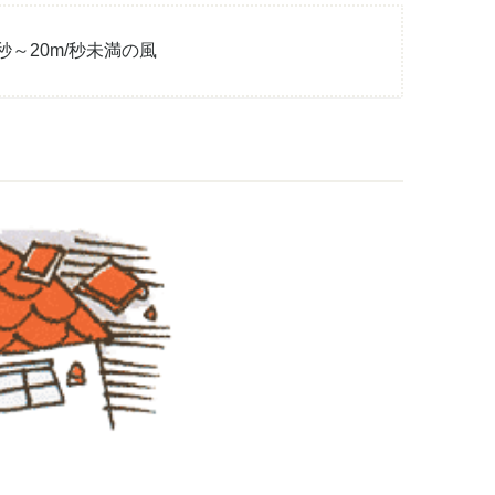
/秒～20m/秒未満の風