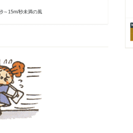
/秒～15m/秒未満の風