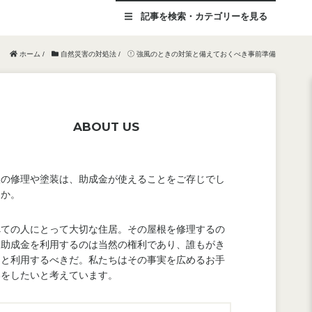
記事を
検索・カテゴリー
を見る
ホーム
/
自然災害の対処法
/
強風のときの対策と備えておくべき事前準備
ABOUT US
根の修理や塗装は、助成金が使えることをご存じでし
うか。
べての人にとって大切な住居。その屋根を修理するの
、助成金を利用するのは当然の権利であり、誰もがき
んと利用するべきだ。私たちはその事実を広めるお手
いをしたいと考えています。