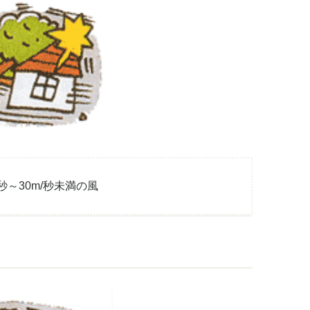
/秒～30m/秒未満の風