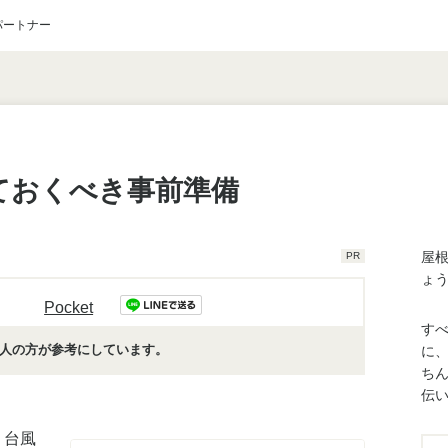
パートナー
ておくべき事前準備
屋
PR
ょ
Pocket
す
人
の方が参考にしています。
に
ち
伝
。台風