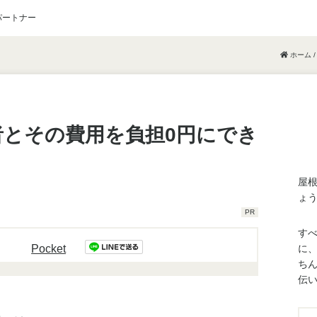
パートナー
ホーム
/
者とその費用を負担0円にでき
屋
ょ
PR
す
Pocket
に
ち
伝