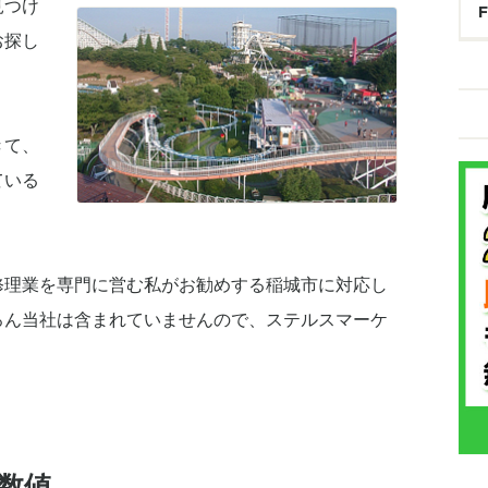
見つけ
お探し
きて、
ている
修理業を専門に営む私がお勧めする稲城市に対応し
ろん当社は含まれていませんので、ステルスマーケ
数値