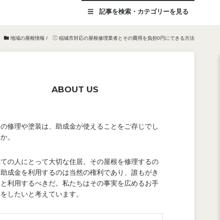
記事を
検索・カテゴリー
を見る
地域の屋根情報
/
稲城市対応の屋根修理業者とその費用を負担0円にできる方法
ABOUT US
根の修理や塗装は、助成金が使えることをご存じでし
うか。
べての人にとって大切な住居。その屋根を修理するの
、助成金を利用するのは当然の権利であり、誰もがき
んと利用するべきだ。私たちはその事実を広めるお手
いをしたいと考えています。