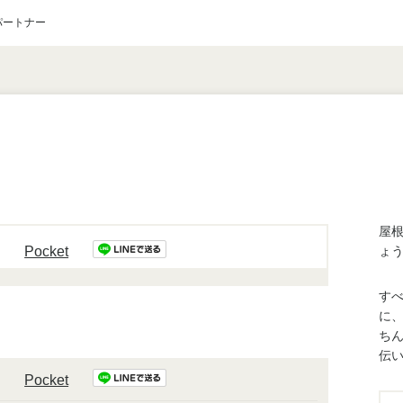
パートナー
）
屋
Pocket
ょ
す
に
ち
伝
Pocket