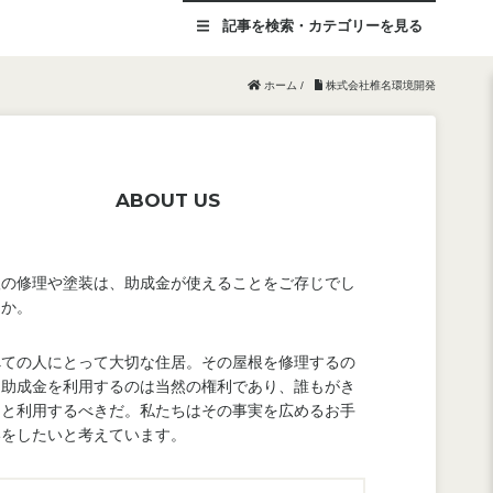
記事を
検索・カテゴリー
を見る
ホーム
/
株式会社椎名環境開発
ABOUT US
根の修理や塗装は、助成金が使えることをご存じでし
うか。
べての人にとって大切な住居。その屋根を修理するの
、助成金を利用するのは当然の権利であり、誰もがき
んと利用するべきだ。私たちはその事実を広めるお手
いをしたいと考えています。